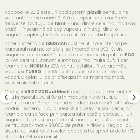
Voopoo VRIZZ 2 este un pod system gândit pentru cine
vrea autonomie maximă fără reumpieri sau reîncărcări
frecvente. Cartușul de
15ml
— unul dintre cele mai mari din
piață — înseamnă că poți vapea zile întregi dintr-o
singură umplere, fără să cari o sticlă de lichid după tine.
Bateria internă de
1350mAh
susține utilizare intensă pe
parcursul mai multor zile și se încarcă prin USB-C. Un
singur buton comută între cele trei moduri de putere:
ECO
la 15W pentru autonomie extinsă și mai multe pufuri per
reumplere,
NORM
la 22W pentru echilibru între aromă și
vapori, și
TURBO
la 30W pentru densitate maximă de
vapori. Display-ul color afișează în permanență modul
activ și nivelul bateriei.
Cartușul
VRIZZ V2 Dual Mesh
combină două rezistențe —
0.7Ω în modul ECO și 0.4Ω în modurile NORM/TURBO —
pentru o aromă mai intensă și o durată de viață extinsă a
podului. Sistemul Liquid-Seal Shield previne scurgerile, iar
reumplerea se face prin partea inferioară a cartușului. Un
singur cartuș susține până la 4 reumpieri și este proiectat
pentru aproximativ 80.000 de pufuri. Airflow-ul reglabil cu
sistem culisant pe 4 niveluri acoperă tot spectrul de la MTL
strâns la RDL mai aerisit.