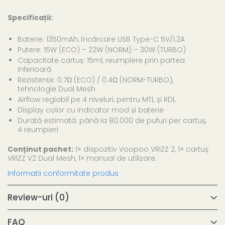
Specificații:
Baterie: 1350mAh, încărcare USB Type-C 5V/1.2A
Putere: 15W (ECO) – 22W (NORM) – 30W (TURBO)
Capacitate cartuș: 15ml, reumplere prin partea
inferioară
Rezistențe: 0.7Ω (ECO) / 0.4Ω (NORM-TURBO),
tehnologie Dual Mesh
Airflow reglabil pe 4 niveluri, pentru MTL și RDL
Display color cu indicator mod și baterie
Durată estimată: până la 80.000 de pufuri per cartuș,
4 reumpieri
Conținut pachet:
1× dispozitiv Voopoo VRIZZ 2, 1× cartuș
VRIZZ V2 Dual Mesh, 1× manual de utilizare.
Informatii conformitate produs
Review-uri
(0)
FAQ