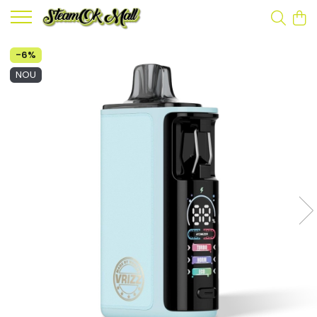
-6%
NOU