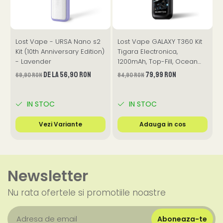
Lost Vape - URSA Nano s2
Lost Vape GALAXY T360 Kit
Kit (10th Anniversary Edition)
Tigara Electronica,
6
- Lavender
1200mAh, Top-Fill, Ocean
Galaxy
de la 56,90 RON
79,99 RON
69,90 RON
84,90 RON
IN STOC
IN STOC
Vezi Variante
Adauga in cos
Newsletter
Nu rata ofertele si promotiile noastre