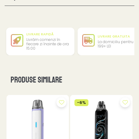
LIVRARE RAPIDĂ
LIVRARE GRATUITA
Livrăm comenzi în
La domiciliu pentru
fiecare zi înainte de ora
199+ LEI
15:00
Produse similare
-6%