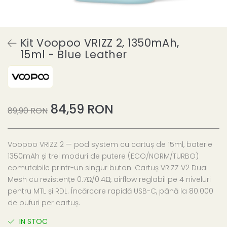
Kit Voopoo VRIZZ 2, 1350mAh,
15ml - Blue Leather
84,59 RON
89,90 RON
Voopoo VRIZZ 2 — pod system cu cartuș de 15ml, baterie
1350mAh și trei moduri de putere (ECO/NORM/TURBO)
comutabile printr-un singur buton. Cartuș VRIZZ V2 Dual
Mesh cu rezistențe 0.7Ω/0.4Ω, airflow reglabil pe 4 niveluri
pentru MTL și RDL. Încărcare rapidă USB-C, până la 80.000
de pufuri per cartuș.
IN STOC