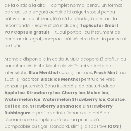
de la o sticlă la alta — complet normal pentru un format
de vrac. La o singură achiziție îți asiguri stocul pentru
câteva luni de utilizare, fără să te gândești constant la
recomandă. Fiecare sticlă include și
1 aplicator Smart
POP Capsule gratuit
— tubul portabil cu instrument de
perforare integrat, compact cât să intre direct în pachetul
de țigări.
Aromele disponibile în ediția JUMBO acoperă 13 profiluri cu
caractere distincte. Mentolele vin în trei variante de
intensitate:
Blue Menthol
curat și luminos,
Fresh Mint
mai
subtil și răcoritor,
Black Ice Menthol
pentru cine vrea
senzație puternică. Zona fructată și de băuturi aduce
Apple Ice
,
Strawberry Ice
,
Cherry Ice
,
Melon Ice
,
Watermelon Ice
,
Watermelon Strawberry Ice
,
Cola Ice
,
Coffee Ice
,
Strawberry Banana Ice
și
Strawberry
Bubblegum
— profile variate, fiecare cu o notă de
răcoare care completează aroma principală.
Compatibile cu țigări standard, slim și dispozitive
IQOS /