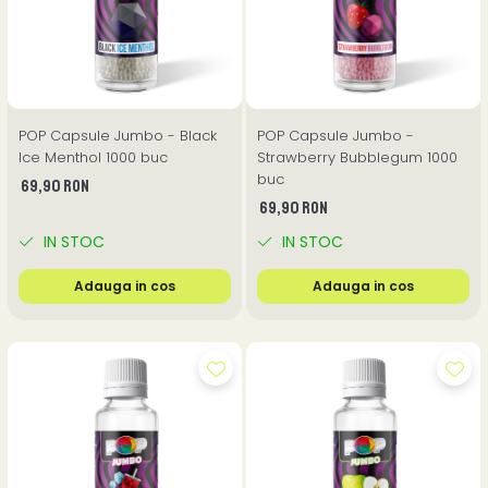
POP Capsule Jumbo - Black
POP Capsule Jumbo -
Ice Menthol 1000 buc
Strawberry Bubblegum 1000
buc
69,90 RON
69,90 RON
IN STOC
IN STOC
Adauga in cos
Adauga in cos