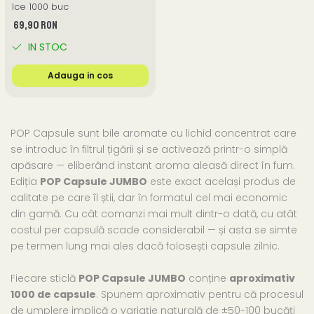
Ice 1000 buc
69,90 RON
IN STOC
Adauga in cos
POP Capsule sunt bile aromate cu lichid concentrat care
se introduc în filtrul țigării și se activează printr-o simplă
apăsare — eliberând instant aroma aleasă direct în fum.
Ediția
POP Capsule JUMBO
este exact același produs de
calitate pe care îl știi, dar în formatul cel mai economic
din gamă. Cu cât comanzi mai mult dintr-o dată, cu atât
costul per capsulă scade considerabil — și asta se simte
pe termen lung mai ales dacă folosești capsule zilnic.
Fiecare sticlă
POP Capsule JUMBO
conține
aproximativ
1000 de capsule
. Spunem aproximativ pentru că procesul
de umplere implică o variație naturală de ±50-100 bucăți