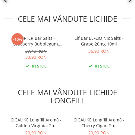
CELE MAI VÂNDUTE LICHIDE
DRIFTER Bar Salts -
Elf Bar ELFLIQ Nic Salts -
-10%
Blueberry Bubblegum,
Grape 20mg 10ml
20mg, 10ml
37,49 RON
36,90 RON
33,90 RON
IN STOC
IN STOC
CELE MAI VÂNDUTE LICHIDE
LONGFILL
CIGALIKE Longfill Aromă -
CIGALIKE Longfill Aromă -
Golden Virginia, 2ml
Cherry Cigar, 2ml
29,99 RON
29,99 RON