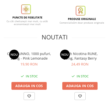
ICEWAVE E1
Cartuse Icewave E1
Kit-uri Icewave E1
PUNCTE DE FIDELITATE
PRODUSE ORIGINALE
Cu cât cheltuiești mai mult, cu atât
Comercializăm doar produse originale
VAAL Vapebar Pro
economisești mai mult
VAAL Vapebar Pro 800 Kit-uri
NOUTATI
Cartus UNNO, 1000 pufuri,
Pouch Nicotina RUNE,
NOU
NOU
20mg - Pink Lemonade
20mg, Fantasy Berry
19,90 RON
24,49 RON
IN STOC
IN STOC
ADAUGA IN COS
ADAUGA IN COS