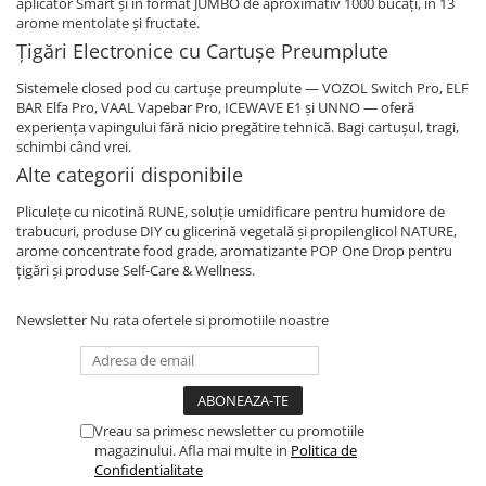
aplicator Smart și în format JUMBO de aproximativ 1000 bucăți, în 13
arome mentolate și fructate.
Țigări Electronice cu Cartușe Preumplute
Sistemele closed pod cu cartușe preumplute — VOZOL Switch Pro, ELF
BAR Elfa Pro, VAAL Vapebar Pro, ICEWAVE E1 și UNNO — oferă
experiența vapingului fără nicio pregătire tehnică. Bagi cartușul, tragi,
schimbi când vrei.
Alte categorii disponibile
Pliculețe cu nicotină RUNE, soluție umidificare pentru humidore de
trabucuri, produse DIY cu glicerină vegetală și propilenglicol NATURE,
arome concentrate food grade, aromatizante POP One Drop pentru
țigări și produse Self-Care & Wellness.
Newsletter
Nu rata ofertele si promotiile noastre
Vreau sa primesc newsletter cu promotiile
magazinului. Afla mai multe in
Politica de
Confidentialitate