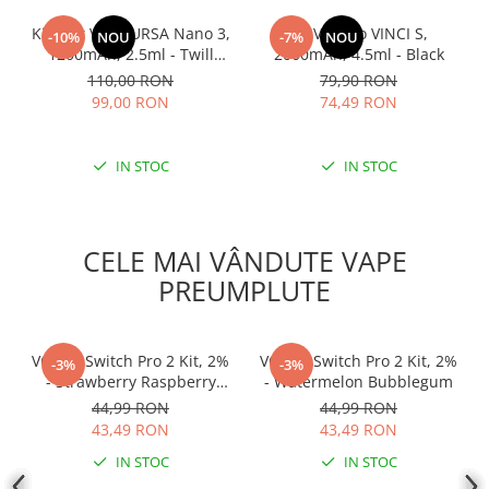
Kit Lost Vape URSA Nano 3,
Kit Voopoo VINCI S,
-10%
NOU
-7%
NOU
1200mAh, 2.5ml - Twill
2000mAh, 4.5ml - Black
Black
110,00 RON
79,90 RON
99,00 RON
74,49 RON
IN STOC
IN STOC
CELE MAI VÂNDUTE VAPE
PREUMPLUTE
VOZOL Switch Pro 2 Kit, 2%
VOZOL Switch Pro 2 Kit, 2%
-3%
-3%
- Strawberry Raspberry
- Watermelon Bubblegum
Cherry
44,99 RON
44,99 RON
43,49 RON
43,49 RON
IN STOC
IN STOC