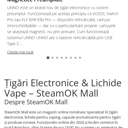
UNNO este un brand nou de țigări electronice cu sistem
preumplut. Funcționează pe același principiu ca VOZOL Switch
Pro sau ELF BAR Elfa Pro — dispozitiv reîncărcabil, cartușe
interschimbabile — dar cu o particularitate proprie: cartușele
se atașează magnetic, nu prin presare. Cum funcționează
sistemul UNNO UNNO are o baterie reîncărcabilă prin USB
Type-C...
Citeste mai mult
Țigări Electronice & Lichide
Vape – SteamOK Mall
Despre SteamOK Mall
SteamOK Mall este un magazin online românesc specializat în țigări
electronice, lichide pentru vaping, capsule aromatizante pentru țigări
și produse conexe. Funcționăm online din 2020 și livrăm comenzi în
toată România, zilnic înainte de ora 15:00. Nu suntem un agregator de