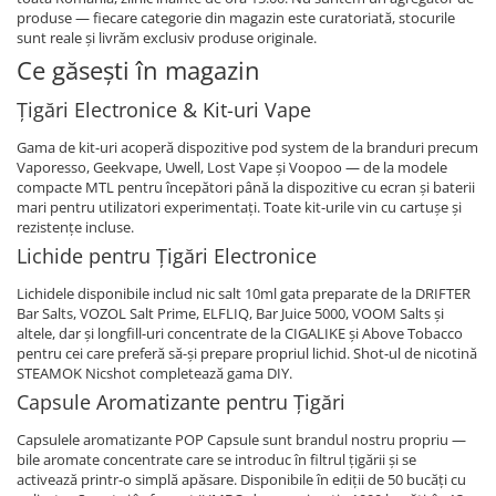
produse — fiecare categorie din magazin este curatoriată, stocurile
sunt reale și livrăm exclusiv produse originale.
Ce găsești în magazin
Țigări Electronice & Kit-uri Vape
Gama de kit-uri acoperă dispozitive pod system de la branduri precum
Vaporesso, Geekvape, Uwell, Lost Vape și Voopoo — de la modele
compacte MTL pentru începători până la dispozitive cu ecran și baterii
mari pentru utilizatori experimentați. Toate kit-urile vin cu cartușe și
rezistențe incluse.
Lichide pentru Țigări Electronice
Lichidele disponibile includ nic salt 10ml gata preparate de la DRIFTER
Bar Salts, VOZOL Salt Prime, ELFLIQ, Bar Juice 5000, VOOM Salts și
altele, dar și longfill-uri concentrate de la CIGALIKE și Above Tobacco
pentru cei care preferă să-și prepare propriul lichid. Shot-ul de nicotină
STEAMOK Nicshot completează gama DIY.
Capsule Aromatizante pentru Țigări
Capsulele aromatizante POP Capsule sunt brandul nostru propriu —
bile aromate concentrate care se introduc în filtrul țigării și se
activează printr-o simplă apăsare. Disponibile în ediții de 50 bucăți cu