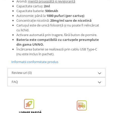
Aromă:
mentă proaspătă și revigorantă
Capacitate cartuș:
2ml
Capacitate baterie:
500mAh
Autonomie: până la
1000 pufuri (per cartuș)
Concentrație nicotină:
20mg/ml sare de nicotină
Cartușul este de unică folosință și nu poate fi reîncărcat
cu lichid.
Activare automată prin tragere, fără buton de pornire.
Bateria este compatibilă cu cartușele preumplute
din gama UNNO.
Încărcarea bateriei se realizează prin cablu USB Type-C
(nu este inclus în pachet).
Informatii conformitate produs
Review-uri
(0)
FAQ
LIVRARE RAPIDĂ