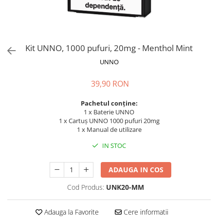
ICEWAVE E1
Cartuse Icewave E1
Kit-uri Icewave E1
VAAL Vapebar Pro
Kit UNNO, 1000 pufuri, 20mg - Menthol Mint
VAAL Vapebar Pro 800 Kit-uri
UNNO
39,90 RON
Pachetul conține:
1 x Baterie UNNO
1 x Cartuș UNNO 1000 pufuri 20mg
1 x Manual de utilizare
IN STOC
ADAUGA IN COS
Cod Produs:
UNK20-MM
Adauga la Favorite
Cere informatii