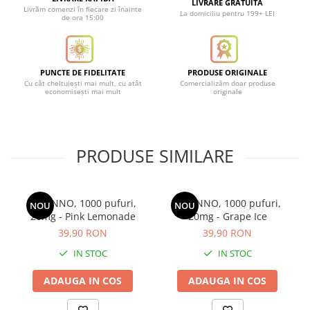
LIVRARE GRATUITA
Livrăm comenzi în fiecare zi înainte
La domiciliu pentru 199+ LEI
de ora 15:00
PUNCTE DE FIDELITATE
PRODUSE ORIGINALE
Cu cât cheltuiești mai mult, cu atât
Comercializăm doar produse
economisești mai mult
originale
PRODUSE SIMILARE
Kit UNNO, 1000 pufuri,
Kit UNNO, 1000 pufuri,
NOU
NOU
20mg - Pink Lemonade
20mg - Grape Ice
39,90 RON
39,90 RON
IN STOC
IN STOC
ADAUGA IN COS
ADAUGA IN COS