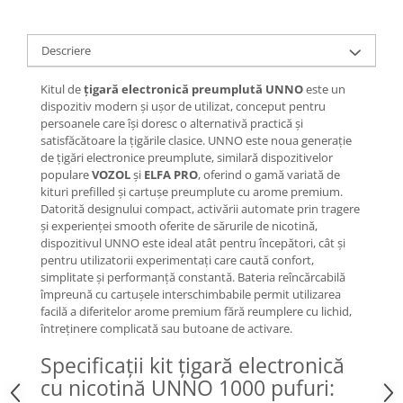
Descriere
Kitul de
țigară electronică preumplută UNNO
este un
dispozitiv modern și ușor de utilizat, conceput pentru
persoanele care își doresc o alternativă practică și
satisfăcătoare la țigările clasice. UNNO este noua generație
de țigări electronice preumplute, similară dispozitivelor
populare
VOZOL
și
ELFA PRO
, oferind o gamă variată de
kituri prefilled și cartușe preumplute cu arome premium.
Datorită designului compact, activării automate prin tragere
și experienței smooth oferite de sărurile de nicotină,
dispozitivul UNNO este ideal atât pentru începători, cât și
pentru utilizatorii experimentați care caută confort,
simplitate și performanță constantă. Bateria reîncărcabilă
împreună cu cartușele interschimbabile permit utilizarea
facilă a diferitelor arome premium fără reumplere cu lichid,
întreținere complicată sau butoane de activare.
Specificații kit țigară electronică
cu nicotină UNNO 1000 pufuri: