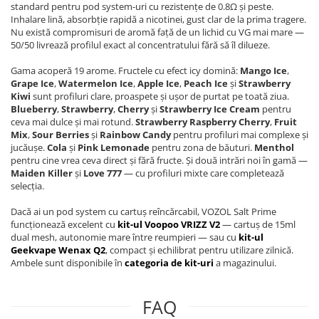
standard pentru pod system-uri cu rezistențe de 0.8Ω și peste.
Inhalare lină, absorbție rapidă a nicotinei, gust clar de la prima tragere.
Nu există compromisuri de aromă față de un lichid cu VG mai mare —
50/50 livrează profilul exact al concentratului fără să îl dilueze.
Gama acoperă 19 arome. Fructele cu efect icy domină:
Mango Ice
,
Grape Ice
,
Watermelon Ice
,
Apple Ice
,
Peach Ice
și
Strawberry
Kiwi
sunt profiluri clare, proaspete și ușor de purtat pe toată ziua.
Blueberry
,
Strawberry
,
Cherry
și
Strawberry Ice Cream
pentru
ceva mai dulce și mai rotund.
Strawberry Raspberry Cherry
,
Fruit
Mix
,
Sour Berries
și
Rainbow Candy
pentru profiluri mai complexe și
jucăușe.
Cola
și
Pink Lemonade
pentru zona de băuturi.
Menthol
pentru cine vrea ceva direct și fără fructe. Și două intrări noi în gamă —
Maiden Killer
și
Love 777
— cu profiluri mixte care completează
selecția.
Dacă ai un pod system cu cartuș reîncărcabil, VOZOL Salt Prime
funcționează excelent cu
kit-ul Voopoo VRIZZ V2
— cartuș de 15ml
dual mesh, autonomie mare între reumpieri — sau cu
kit-ul
Geekvape Wenax Q2
, compact și echilibrat pentru utilizare zilnică.
Ambele sunt disponibile în
categoria de kit-uri
a magazinului.
FAQ