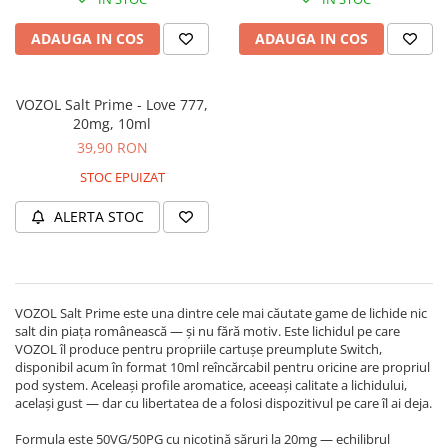
ADAUGA IN COS
ADAUGA IN COS
VOZOL Salt Prime - Love 777,
20mg, 10ml
39,90 RON
STOC EPUIZAT
ALERTA STOC
VOZOL Salt Prime este una dintre cele mai căutate game de lichide nic
salt din piața românească — și nu fără motiv. Este lichidul pe care
VOZOL îl produce pentru propriile cartușe preumplute Switch,
disponibil acum în format 10ml reîncărcabil pentru oricine are propriul
pod system. Aceleași profile aromatice, aceeași calitate a lichidului,
același gust — dar cu libertatea de a folosi dispozitivul pe care îl ai deja.
Formula este 50VG/50PG cu nicotină săruri la 20mg — echilibrul