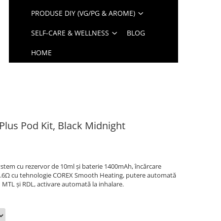
PRODUSE DIY (VG/PG & AROME)
SELF-CARE & WELLNESS
BLOG
HOME
lus Pod Kit, Black Midnight
tem cu rezervor de 10ml și baterie 1400mAh, încărcare
 0.6Ω cu tehnologie COREX Smooth Heating, putere automată
u MTL și RDL, activare automată la inhalare.