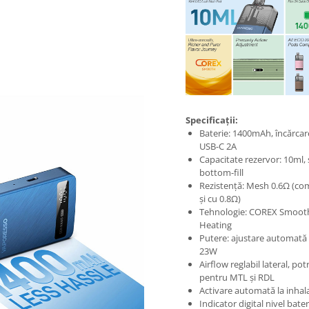
Specificații:
Baterie: 1400mAh, încărcar
USB-C 2A
Capacitate rezervor: 10ml,
bottom-fill
Rezistență: Mesh 0.6Ω (com
și cu 0.8Ω)
Tehnologie: COREX Smoot
Heating
Putere: ajustare automată
23W
Airflow reglabil lateral, potr
pentru MTL și RDL
Activare automată la inhal
Indicator digital nivel bater