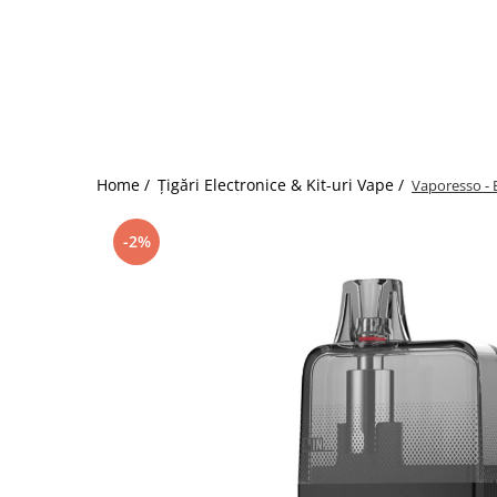
ICEWAVE E1
Cartuse Icewave E1
Kit-uri Icewave E1
VAAL Vapebar Pro
VAAL Vapebar Pro 800 Kit-uri
Home /
Țigări Electronice & Kit-uri Vape /
Vaporesso - 
-2%