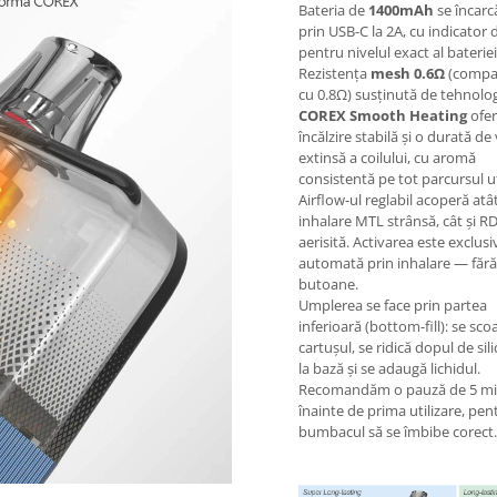
Bateria de
1400mAh
se încarc
prin USB-C la 2A, cu indicator d
pentru nivelul exact al bateriei
Rezistența
mesh 0.6Ω
(compat
cu 0.8Ω) susținută de tehnolo
COREX Smooth Heating
ofer
încălzire stabilă și o durată de 
extinsă a coilului, cu aromă
consistentă pe tot parcursul uti
Airflow-ul reglabil acoperă atâ
inhalare MTL strânsă, cât și R
aerisită. Activarea este exclusi
automată prin inhalare — fără
butoane.
Umplerea se face prin partea
inferioară (bottom-fill): se sco
cartușul, se ridică dopul de sil
la bază și se adaugă lichidul.
Recomandăm o pauză de 5 m
înainte de prima utilizare, pen
bumbacul să se îmbibe corect.