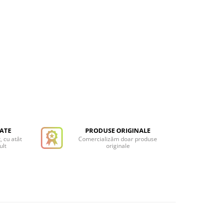
TATE
PRODUSE ORIGINALE
, cu atât
Comercializăm doar produse
ult
originale