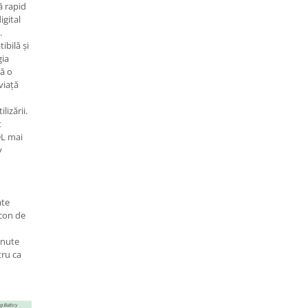
ă rapid
igital
.
ibilă și
gia
ă o
viață
lizării.
t
DL mai
v
ate
icon de
inute
tru ca