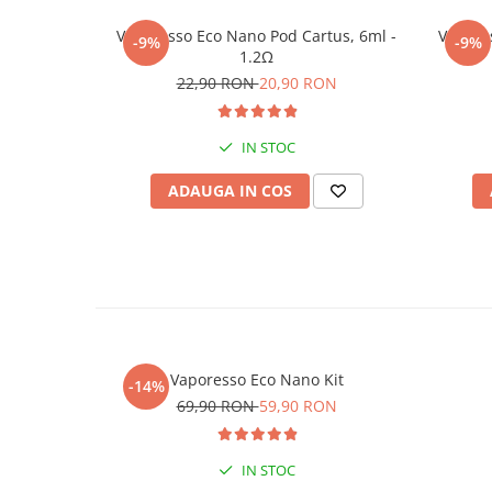
Vaporesso Eco Nano Pod Cartus, 6ml -
Vapore
-9%
-9%
1.2Ω
22,90 RON
20,90 RON
IN STOC
ADAUGA IN COS
Vaporesso Eco Nano Kit
-14%
69,90 RON
59,90 RON
IN STOC