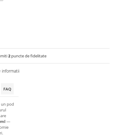
imiti
2
puncte de fidelitate
informatii
FAQ
e un pod
urul
mare
0ml
—
nomie
i.