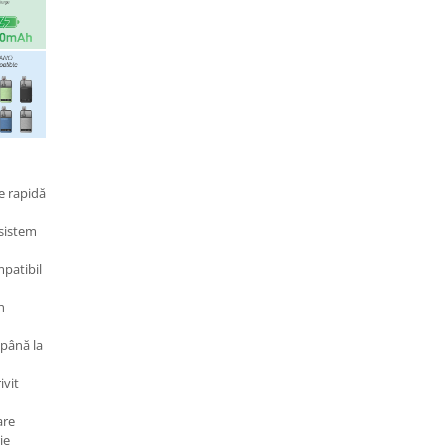
e rapidă
 sistem
patibil
h
 până la
ivit
are
ie