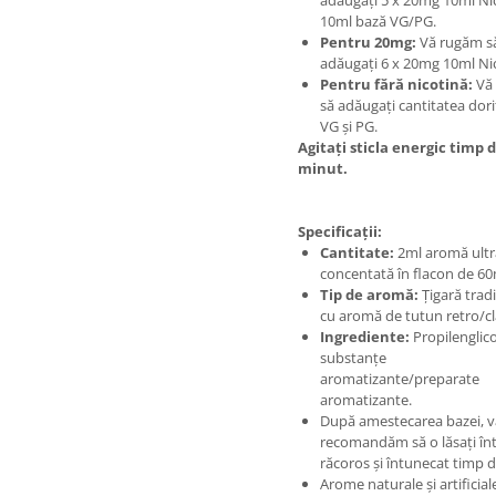
10ml bază VG/PG.
Pentru 20mg:
Vă rugăm s
adăugați 6 x 20mg 10ml Ni
Pentru fără nicotină:
Vă
să adăugați cantitatea dori
VG și PG.
Agitați sticla energic timp d
minut.
Specificații:
Cantitate:
2ml aromă ultr
concentată în flacon de 60
Tip de aromă:
Țigară trad
cu aromă de tutun retro/cl
Ingrediente:
Propilenglico
substanțe
aromatizante/preparate
aromatizante.
După amestecarea bazei, v
recomandăm să o lăsați înt
răcoros și întunecat timp de
Arome naturale și artificial