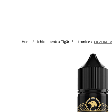
ICEWAVE E1
Cartuse Icewave E1
Kit-uri Icewave E1
VAAL Vapebar Pro
VAAL Vapebar Pro 800 Kit-uri
Home /
Lichide pentru Țigări Electronice /
CIGALIKE Lon