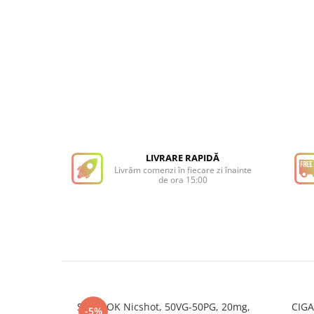
LIVRARE RAPIDĂ
Livrăm comenzi în fiecare zi înainte
de ora 15:00
SteamOK Nicshot, 50VG-50PG, 20mg,
CIGA
-5%