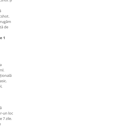
ă
cshot.
 rugăm
tă de
e 1
a
ml.
ițională
asic.
l,
ă
r-un loc
 7 zile.
e