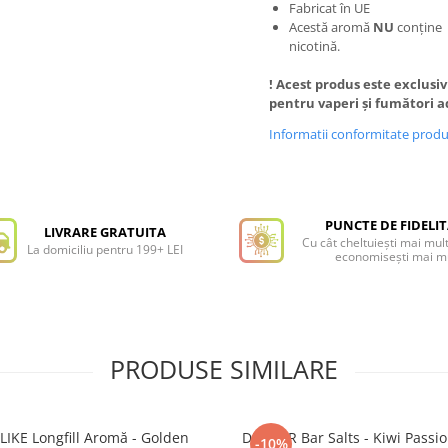
Fabricat în UE
Acestă aromă
NU
conține
nicotină.
! Acest produs este exclusiv
pentru vaperi și fumători a
Informatii conformitate prod
PUNCTE DE FIDELI
LIVRARE GRATUITA
Cu cât cheltuiești mai mult
La domiciliu pentru 199+ LEI
economisești mai m
PRODUSE SIMILARE
LIKE Longfill Aromă - Golden
DRIFTER Bar Salts - Kiwi Passi
-10%