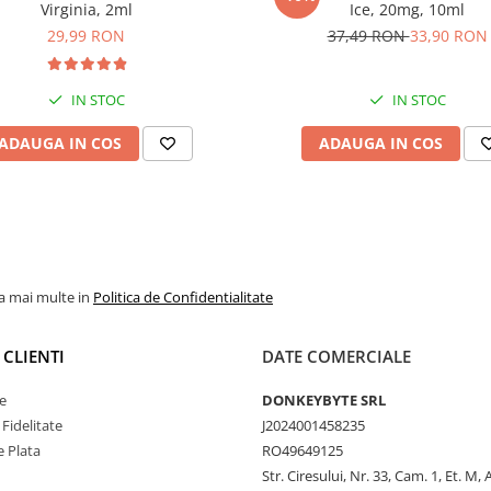
Virginia, 2ml
Ice, 20mg, 10ml
29,99 RON
37,49 RON
33,90 RON
IN STOC
IN STOC
ADAUGA IN COS
ADAUGA IN COS
la mai multe in
Politica de Confidentialitate
 CLIENTI
DATE COMERCIALE
e
DONKEYBYTE SRL
Fidelitate
J2024001458235
 Plata
RO49649125
Str. Ciresului, Nr. 33, Cam. 1, Et. M,