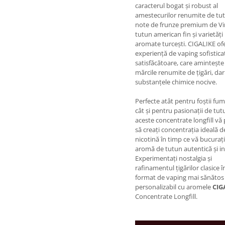
caracterul bogat și robust al
amestecurilor renumite de tut
note de frunze premium de Vir
tutun american fin și varietăți
aromate turcești. CIGALIKE of
experiență de vaping sofisticat
satisfăcătoare, care amintește
mărcile renumite de țigări, dar
substanțele chimice nocive.
Perfecte atât pentru foștii fum
cât și pentru pasionații de tut
aceste concentrate longfill vă
să creați concentrația ideală d
nicotină în timp ce vă bucuraț
aromă de tutun autentică și i
Experimentați nostalgia și
rafinamentul țigărilor clasice î
format de vaping mai sănătos 
personalizabil cu aromele
CIG
Concentrate Longfill.