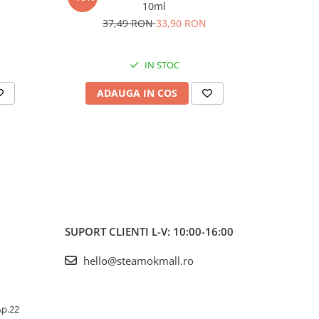
10ml
37,49 RON
33,90 RON
3
IN STOC
ADAUGA IN COS
AD
SUPORT CLIENTI
L-V: 10:00-16:00
hello@steamokmall.ro
 Ap.22