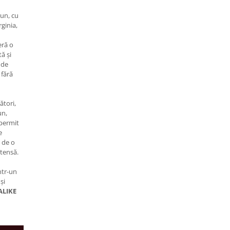
un, cu
ginia,
eră o
ă și
 de
 fără
ători,
un,
 permit
e
i de o
ntensă.
ntr-un
și
ALIKE