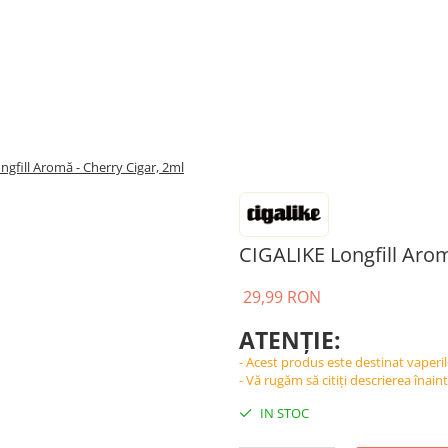
gfill Aromă - Cherry Cigar, 2ml
CIGALIKE Longfill Arom
29,99 RON
ATENȚIE:
- Acest produs este destinat vaperil
- Vă rugăm să citiți descrierea înai
IN STOC