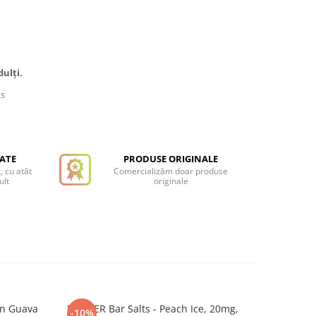
dulți.
us
TATE
PRODUSE ORIGINALE
, cu atât
Comercializăm doar produse
ult
originale
on Guava
DRIFTER Bar Salts - Peach Ice, 20mg,
DRIFTER B
-10%
-10%