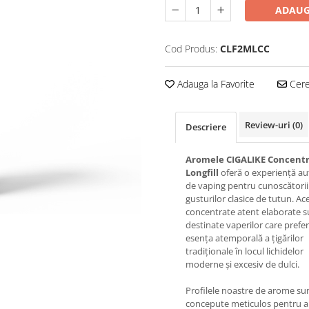
ADAUG
Cod Produs:
CLF2MLCC
Adauga la Favorite
Cere 
Review-uri
(0)
Descriere
Aromele CIGALIKE Concent
Longfill
oferă o experiență au
de vaping pentru cunoscătorii
gusturilor clasice de tutun. Ac
concentrate atent elaborate s
destinate vaperilor care prefe
esența atemporală a țigărilor
tradiționale în locul lichidelor
moderne și excesiv de dulci.
Profilele noastre de arome su
concepute meticulos pentru a