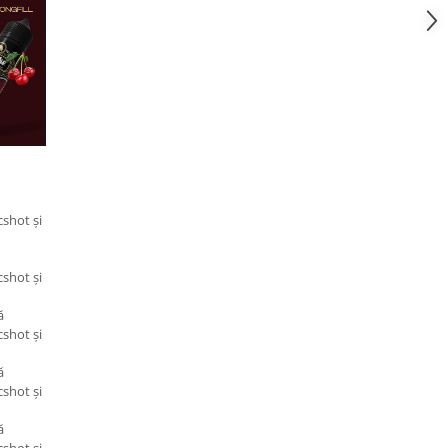
shot și
shot și
ă
shot și
ă
shot și
ă
shot și