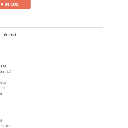
A IN COS
informatii
rate
tentică
este
unt
ră
nt
 evoca