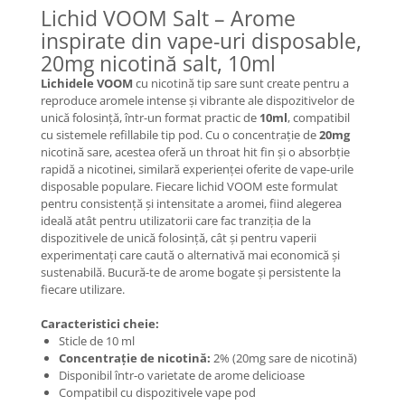
Lichid VOOM Salt – Arome
inspirate din vape-uri disposable,
20mg nicotină salt, 10ml
Lichidele VOOM
cu nicotină tip sare sunt create pentru a
reproduce aromele intense și vibrante ale dispozitivelor de
unică folosință, într-un format practic de
10ml
, compatibil
cu sistemele refillabile tip pod. Cu o concentrație de
20mg
nicotină sare, acestea oferă un throat hit fin și o absorbție
rapidă a nicotinei, similară experienței oferite de vape-urile
disposable populare. Fiecare lichid VOOM este formulat
pentru consistență și intensitate a aromei, fiind alegerea
ideală atât pentru utilizatorii care fac tranziția de la
dispozitivele de unică folosință, cât și pentru vaperii
experimentați care caută o alternativă mai economică și
sustenabilă. Bucură-te de arome bogate și persistente la
fiecare utilizare.
Caracteristici cheie:
Sticle de 10 ml
Concentrație de nicotină:
2% (20mg sare de nicotină)
Disponibil într-o varietate de arome delicioase
Compatibil cu dispozitivele vape pod