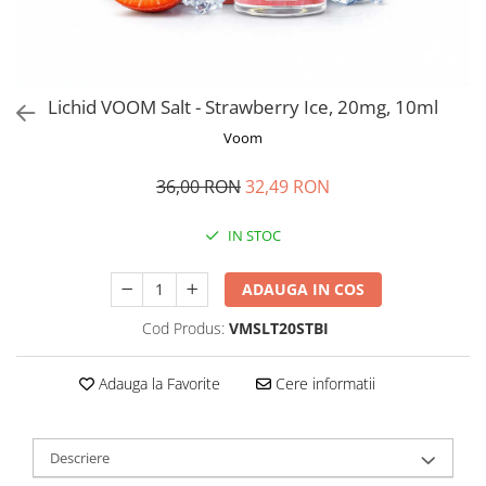
ICEWAVE E1
Cartuse Icewave E1
Kit-uri Icewave E1
VAAL Vapebar Pro
Lichid VOOM Salt - Strawberry Ice, 20mg, 10ml
VAAL Vapebar Pro 800 Kit-uri
Voom
36,00 RON
32,49 RON
IN STOC
ADAUGA IN COS
Cod Produs:
VMSLT20STBI
Adauga la Favorite
Cere informatii
Descriere