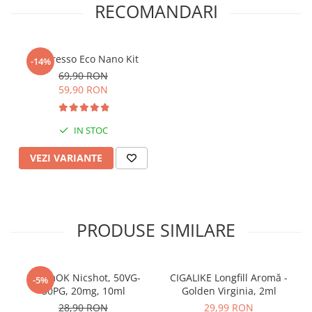
RECOMANDARI
Vaporesso Eco Nano Kit
-14%
69,90 RON
59,90 RON
IN STOC
VEZI VARIANTE
PRODUSE SIMILARE
SteamOK Nicshot, 50VG-
CIGALIKE Longfill Aromă -
-5%
50PG, 20mg, 10ml
Golden Virginia, 2ml
28,90 RON
29,99 RON