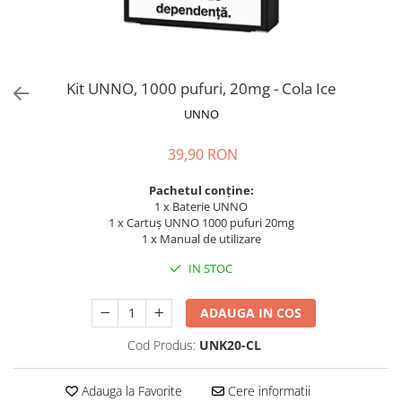
ICEWAVE E1
Cartuse Icewave E1
Kit-uri Icewave E1
VAAL Vapebar Pro
Kit UNNO, 1000 pufuri, 20mg - Cola Ice
VAAL Vapebar Pro 800 Kit-uri
UNNO
39,90 RON
Pachetul conține:
1 x Baterie UNNO
1 x Cartuș UNNO 1000 pufuri 20mg
1 x Manual de utilizare
IN STOC
ADAUGA IN COS
Cod Produs:
UNK20-CL
Adauga la Favorite
Cere informatii