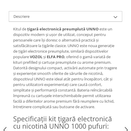
Descriere
Kitul de
țigară electronică preumplută UNNO
este un
dispozitiv modern și ușor de utilizat, conceput pentru
persoanele care își doresc o alternativă practică și
satisfăcătoare la țigările clasice. UNNO este noua generație
de țigări electronice preumplute, similară dispozitivelor
populare
VOZOL
și
ELFA PRO
, oferind o gamă variată de
kituri prefilled și cartușe preumplute cu arome premium.
Datorită designului compact, activării automate prin tragere
și experienței smooth oferite de sărurile de nicotină,
dispozitivul UNNO este ideal atât pentru începători, cât și
pentru utilizatorii experimentați care caută confort,
simplitate și performanță constantă. Bateria reîncărcabilă
împreună cu cartușele interschimbabile permit utilizarea
facilă a diferitelor arome premium fără reumplere cu lichid,
întreținere complicată sau butoane de activare.
Specificații kit țigară electronică
cu nicotină UNNO 1000 pufuri: