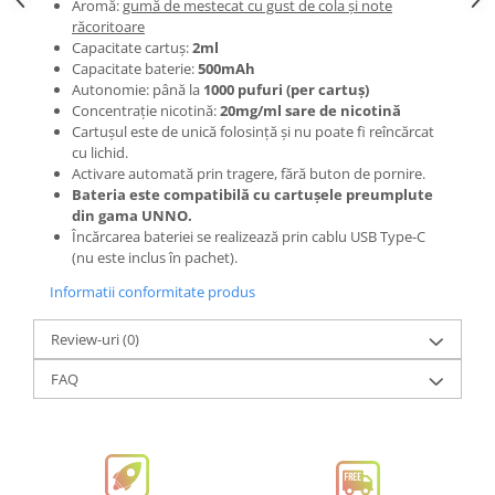
Aromă:
gumă de mestecat cu gust de cola și note
răcoritoare
Capacitate cartuș:
2ml
Capacitate baterie:
500mAh
Autonomie: până la
1000 pufuri (per cartuș)
Concentrație nicotină:
20mg/ml sare de nicotină
Cartușul este de unică folosință și nu poate fi reîncărcat
cu lichid.
Activare automată prin tragere, fără buton de pornire.
Bateria este compatibilă cu cartușele preumplute
din gama UNNO.
Încărcarea bateriei se realizează prin cablu USB Type-C
(nu este inclus în pachet).
Informatii conformitate produs
Review-uri
(0)
FAQ