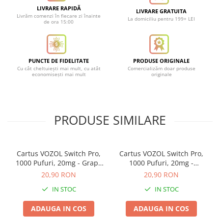
LIVRARE RAPIDĂ
LIVRARE GRATUITA
Livrăm comenzi în fiecare zi înainte
La domiciliu pentru 199+ LEI
de ora 15:00
PUNCTE DE FIDELITATE
PRODUSE ORIGINALE
Cu cât cheltuiești mai mult, cu atât
Comercializăm doar produse
economisești mai mult
originale
PRODUSE SIMILARE
Cartus VOZOL Switch Pro,
Cartus VOZOL Switch Pro,
1000 Pufuri, 20mg - Grape
1000 Pufuri, 20mg -
Ice
Strawberry Ice
20,90 RON
20,90 RON
IN STOC
IN STOC
ADAUGA IN COS
ADAUGA IN COS