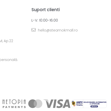
Suport clienti
L-V: 10:00-16:00
hello@steamokmall.ro
 M, Ap.22
 personală.