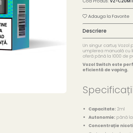
Cod Produs:
VZ-C20M
Adauga la Favorite
Descriere
Un singur cartuș Vozol p
umplerea manuală cu lic
oferă până la 1000 de pu
Vozol Switch este perf
eficientă de vaping.
Specificații
Capacitate:
2ml
Autonomie:
până la 
Concentrație nicot