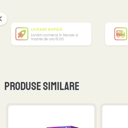
LIVRARE RAPIDĂ
Livrăm comenzi în fiecare zi
înainte de ora 15:00
Produse similare