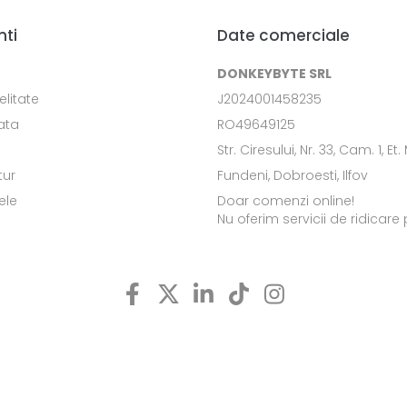
nti
Date comerciale
DONKEYBYTE SRL
elitate
J2024001458235
ata
RO49649125
Str. Ciresului, Nr. 33, Cam. 1, Et.
tur
Fundeni, Dobroesti, Ilfov
ele
Doar comenzi online!
Nu oferim servicii de ridicare