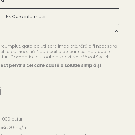
TM
Cere informatii
reumplut, gata de utilizare imediată, fără a fi necesară
hid cu nicotină. Noua ediție de cartușe individuale
furi. Compatibil cu toate dispozitivele Vozol Switch.
ect pentru cei care caută o soluție simplă și
:
1000 pufuri
ină:
20mg/ml