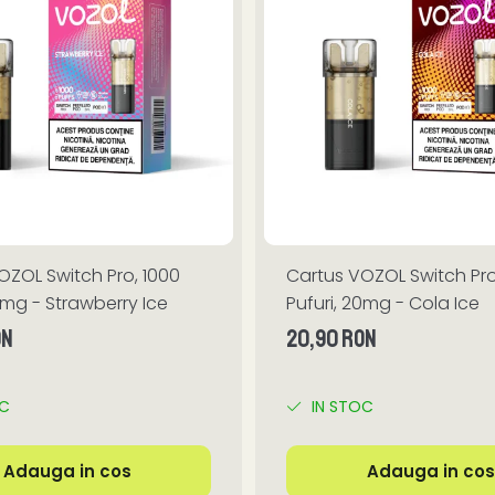
OZOL Switch Pro, 1000
Cartus VOZOL Switch Pro
0mg - Strawberry Ice
Pufuri, 20mg - Cola Ice
ON
20,90 RON
OC
IN STOC
Adauga in cos
Adauga in cos