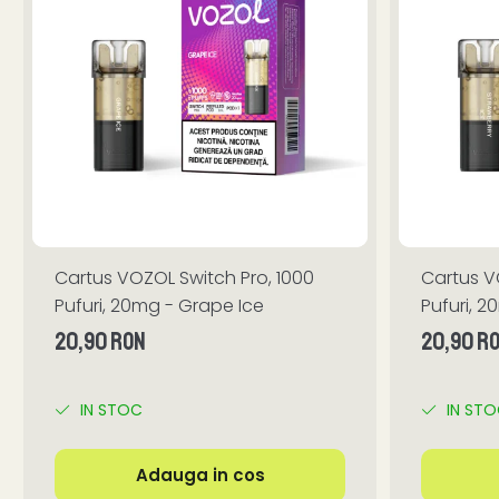
Cartus VOZOL Switch Pro, 1000
Cartus V
Pufuri, 20mg - Grape Ice
Pufuri, 2
20,90 RON
20,90 R
IN STOC
IN ST
Adauga in cos