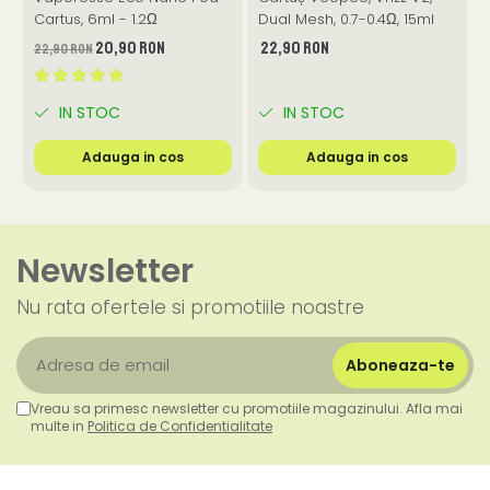
Cartus, 6ml - 1.2Ω
Dual Mesh, 0.7-0.4Ω, 15ml
2
20,90 RON
22,90 RON
22,90 RON
1
IN STOC
IN STOC
Adauga in cos
Adauga in cos
Newsletter
Nu rata ofertele si promotiile noastre
Vreau sa primesc newsletter cu promotiile magazinului. Afla mai
multe in
Politica de Confidentialitate