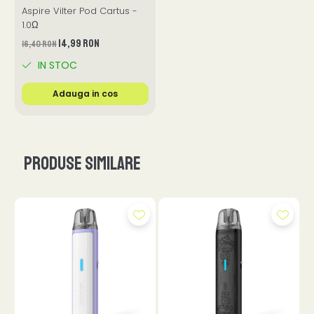
Aspire Vilter Pod Cartus -
1.0Ω
14,99 RON
16,40 RON
IN STOC
Adauga in cos
Produse similare