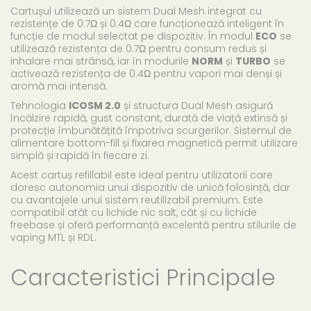
Cartușul utilizează un sistem Dual Mesh integrat cu
rezistențe de 0.7Ω și 0.4Ω care funcționează inteligent în
funcție de modul selectat pe dispozitiv. În modul
ECO
se
utilizează rezistența de 0.7Ω pentru consum redus și
inhalare mai strânsă, iar în modurile
NORM
și
TURBO
se
activează rezistența de 0.4Ω pentru vapori mai denși și
aromă mai intensă.
Tehnologia
ICOSM 2.0
și structura Dual Mesh asigură
încălzire rapidă, gust constant, durată de viață extinsă și
protecție îmbunătățită împotriva scurgerilor. Sistemul de
alimentare bottom-fill și fixarea magnetică permit utilizare
simplă și rapidă în fiecare zi.
Acest cartuș refillabil este ideal pentru utilizatorii care
doresc autonomia unui dispozitiv de unică folosință, dar
cu avantajele unui sistem reutilizabil premium. Este
compatibil atât cu lichide nic salt, cât și cu lichide
freebase și oferă performanță excelentă pentru stilurile de
vaping MTL și RDL.
Caracteristici Principale