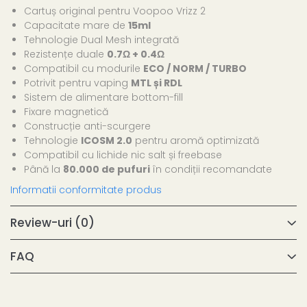
Cartuș original pentru Voopoo Vrizz 2
Capacitate mare de
15ml
Tehnologie Dual Mesh integrată
Rezistențe duale
0.7Ω + 0.4Ω
Compatibil cu modurile
ECO / NORM / TURBO
Potrivit pentru vaping
MTL și RDL
Sistem de alimentare bottom-fill
Fixare magnetică
Construcție anti-scurgere
Tehnologie
ICOSM 2.0
pentru aromă optimizată
Compatibil cu lichide nic salt și freebase
Până la
80.000 de pufuri
în condiții recomandate
Informatii conformitate produs
Review-uri
(0)
FAQ