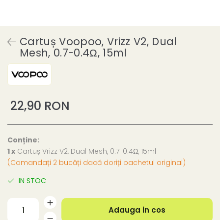
Cartuș Voopoo, Vrizz V2, Dual
Mesh, 0.7-0.4Ω, 15ml
22,90 RON
Conține:
1 x
Cartuș Vrizz V2, Dual Mesh, 0.7-0.4Ω, 15ml
(Comandați 2 bucăți dacă doriți pachetul original)
IN STOC
Adauga in cos