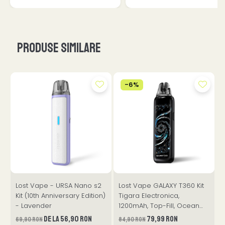
Produse similare
-6%
Lost Vape - URSA Nano s2
Lost Vape GALAXY T360 Kit
Kit (10th Anniversary Edition)
Tigara Electronica,
6
- Lavender
1200mAh, Top-Fill, Ocean
Galaxy
de la 56,90 RON
79,99 RON
69,90 RON
84,90 RON