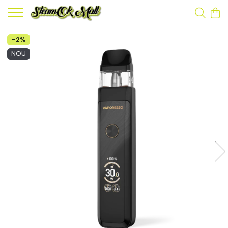
-2%
NOU