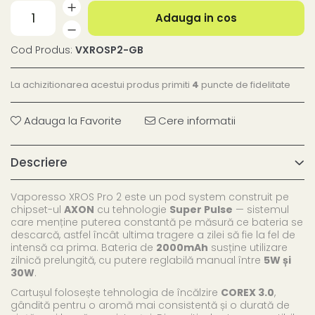
Adauga in cos
Cod Produs:
VXROSP2-GB
La achizitionarea acestui produs primiti
4
puncte de fidelitate
Adauga la Favorite
Cere informatii
Descriere
Vaporesso XROS Pro 2 este un pod system construit pe
chipset-ul
AXON
cu tehnologie
Super Pulse
— sistemul
care menține puterea constantă pe măsură ce bateria se
descarcă, astfel încât ultima tragere a zilei să fie la fel de
intensă ca prima. Bateria de
2000mAh
susține utilizare
zilnică prelungită, cu putere reglabilă manual între
5W și
30W
.
Cartușul folosește tehnologia de încălzire
COREX 3.0
,
gândită pentru o aromă mai consistentă și o durată de