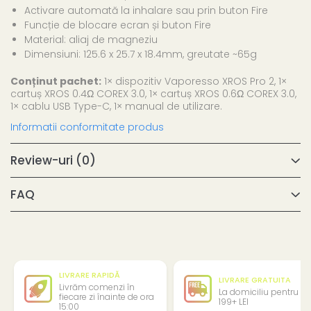
Activare automată la inhalare sau prin buton Fire
Funcție de blocare ecran și buton Fire
Material: aliaj de magneziu
Dimensiuni: 125.6 x 25.7 x 18.4mm, greutate ~65g
Conținut pachet:
1× dispozitiv Vaporesso XROS Pro 2, 1×
cartuș XROS 0.4Ω COREX 3.0, 1× cartuș XROS 0.6Ω COREX 3.0,
1× cablu USB Type-C, 1× manual de utilizare.
Informatii conformitate produs
Review-uri
(0)
FAQ
LIVRARE RAPIDĂ
LIVRARE GRATUITA
Livrăm comenzi în
La domiciliu pentru
fiecare zi înainte de ora
199+ LEI
15:00