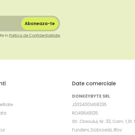
te in
Politica de Confidentialitate
nti
Date comerciale
DONKEYBYTE SRL
elitate
J2024001458235
ata
RO49649125
Str. Ciresului, Nr. 33, Cam. 1, Et.
tur
Fundeni, Dobroesti, Ilfov