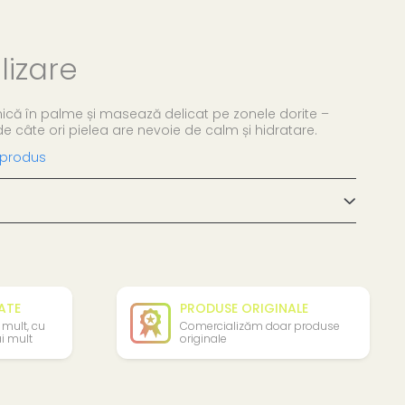
lizare
mică în palme și masează delicat pe zonele dorite –
e câte ori pielea are nevoie de calm și hidratare.
 produs
TATE
PRODUSE ORIGINALE
 mult, cu
Comercializăm doar produse
i mult
originale