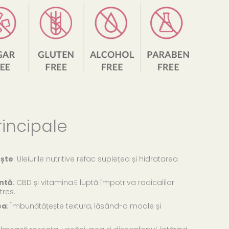
rincipale
ește
: Uleiurile nutritive refac suplețea și hidratarea
antă
: CBD și vitamina E luptă împotriva radicalilor
tres.
ea
: Îmbunătățește textura, lăsând-o moale și