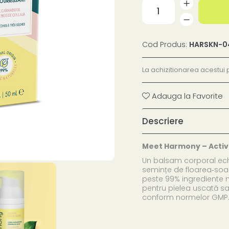
Cod Produs:
HARSKN-0
La achizitionarea acestui 
Adauga la Favorite
Descriere
Meet Harmony – Activ
Un balsam corporal echi
semințe de floarea‑soare
peste 99% ingrediente n
pentru pielea uscată sau
conform normelor GMP