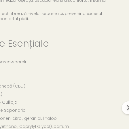
almează roșeața, uscăciunea și disconfortul, întărind
D echilibrează nivelul sebumului, prevenind excesul
onfortul pielii.
e Esențiale
oarea‑soarelui
cânepă (CBD)
E)
 Quillaja
de Saponaria
nen, citral, geraniol, linalool
ethanol, Caprylyl Glycol), parfum