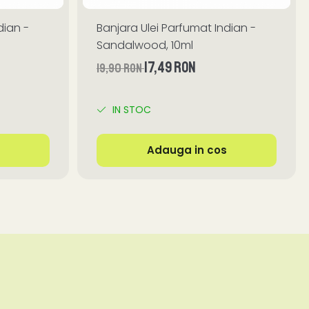
dian -
Banjara Ulei Parfumat Indian -
Sandalwood, 10ml
17,49 RON
19,90 RON
IN STOC
Adauga in cos