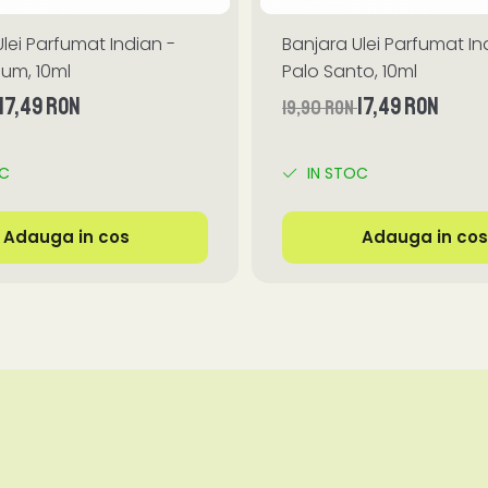
lei Parfumat Indian -
Banjara Ulei Parfumat In
ium, 10ml
Palo Santo, 10ml
17,49 RON
17,49 RON
19,90 RON
OC
IN STOC
Adauga in cos
Adauga in cos