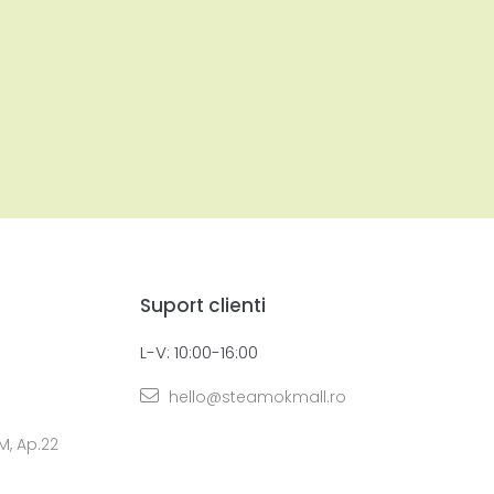
Suport clienti
L-V: 10:00-16:00
hello@steamokmall.ro
 M, Ap.22