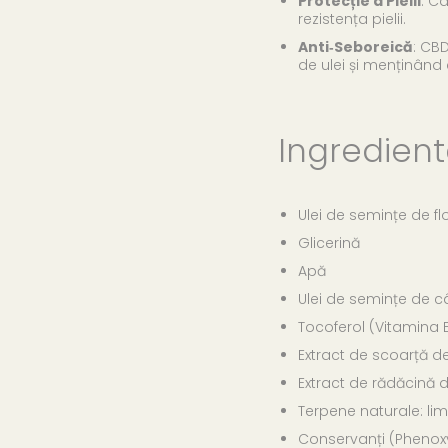
Protecție a Pielii
: C
rezistența pielii.
Anti‑Seboreică
: CB
de ulei și menținând c
Ingredient
Ulei de semințe de fl
Glicerină
Apă
Ulei de semințe de 
Tocoferol (Vitamina 
Extract de scoarță de
Extract de rădăcină 
Terpene naturale: limo
Conservanți (Phenoxy