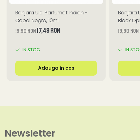
Banjara Ulei Parfumat Indian -
Banjara U
Copal Negro, 10ml
Black Op
17,49 RON
19,90 RON
19,90 RON
IN STOC
IN ST
Adauga in cos
Newsletter