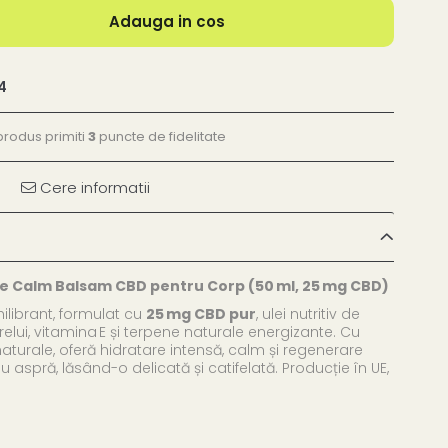
Adauga in cos
4
produs primiti
3
puncte de fidelitate
Cere informatii
e Calm Balsam CBD pentru Corp (50 ml, 25 mg CBD)
librant, formulat cu
25 mg CBD pur
, ulei nutritiv de
lui, vitamina E și terpene naturale energizante. Cu
aturale, oferă hidratare intensă, calm și regenerare
 aspră, lăsând-o delicată și catifelată. Producție în UE,
.