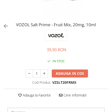
ICEWAVE E1
Cartuse Icewave E1
Kit-uri Icewave E1
VAAL Vapebar Pro
VOZOL Salt Prime - Fruit Mix, 20mg, 10ml
VAAL Vapebar Pro 800 Kit-uri
39,90 RON
IN STOC
ADAUGA IN COS
Cod Produs:
VZSLT20FRMX
Adauga la Favorite
Cere informatii