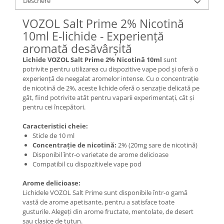
Descriere
VOZOL Salt Prime 2% Nicotină
10ml E-lichide - Experiență
aromată desăvârșită
Lichide VOZOL Salt Prime 2% Nicotină 10ml
sunt
potrivite pentru utilizarea cu dispozitive vape pod și oferă o
experiență de neegalat aromelor intense. Cu o concentrație
de nicotină de 2%, aceste lichide oferă o senzație delicată pe
gât, fiind potrivite atât pentru vaparii experimentați, cât și
pentru cei începători.
Caracteristici cheie:
Sticle de 10 ml
Concentrație de nicotină:
2% (20mg sare de nicotină)
Disponibil într-o varietate de arome delicioase
Compatibil cu dispozitivele vape pod
Arome delicioase:
Lichidele VOZOL Salt Prime sunt disponibile într-o gamă
vastă de arome apetisante, pentru a satisface toate
gusturile. Alegeți din arome fructate, mentolate, de desert
sau clasice de tutun.