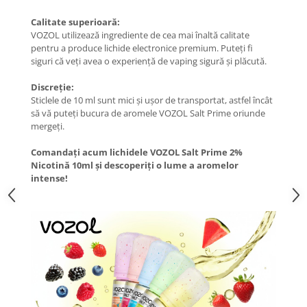
Calitate superioară:
VOZOL utilizează ingrediente de cea mai înaltă calitate
pentru a produce lichide electronice premium. Puteți fi
siguri că veți avea o experiență de vaping sigură și plăcută.
Discreție:
Sticlele de 10 ml sunt mici și ușor de transportat, astfel încât
să vă puteți bucura de aromele VOZOL Salt Prime oriunde
mergeți.
Comandați acum lichidele VOZOL Salt Prime 2%
Nicotină 10ml și descoperiți o lume a aromelor
intense!