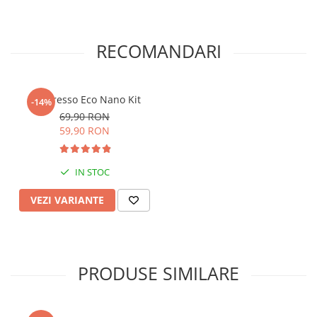
RECOMANDARI
Vaporesso Eco Nano Kit
-14%
69,90 RON
59,90 RON
IN STOC
VEZI VARIANTE
PRODUSE SIMILARE