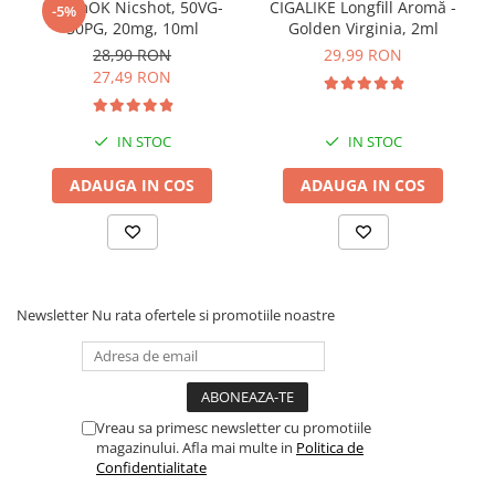
SteamOK Nicshot, 50VG-
CIGALIKE Longfill Aromă -
-5%
50PG, 20mg, 10ml
Golden Virginia, 2ml
28,90 RON
29,99 RON
27,49 RON
IN STOC
IN STOC
ADAUGA IN COS
ADAUGA IN COS
Newsletter
Nu rata ofertele si promotiile noastre
Vreau sa primesc newsletter cu promotiile
magazinului. Afla mai multe in
Politica de
Confidentialitate