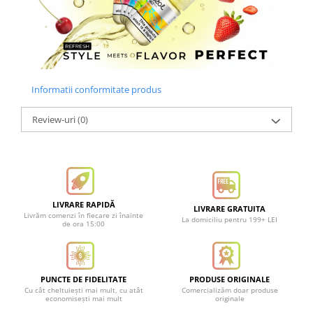
Informatii conformitate produs
Review-uri
(0)
LIVRARE RAPIDĂ
LIVRARE GRATUITA
Livrăm comenzi în fiecare zi înainte
La domiciliu pentru 199+ LEI
de ora 15:00
PUNCTE DE FIDELITATE
PRODUSE ORIGINALE
Cu cât cheltuiești mai mult, cu atât
Comercializăm doar produse
economisești mai mult
originale