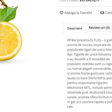
Adauga la Favorite
Cere 
Review-uri
(0)
Descriere
Elf Bar prezinta ELFLIQ – o g
arome de succes, inspirate de
popularele tigari de unica folos
Bar. Tigarile de unică folosinta 
s-au dovedit a fi incredibil de
populare. Acestea sunt cu sig
nu numai alegeri convenabile,
si arome foarte gustoase. Lich
lauda cu baze 50VG/50PG, potr
pentru majoritatea tigarilor
electronice MTL, inclusiv pent
sistemele pod. Multumită nico
sarate, acestea ofera lovituri 
in gat si o usurare rapida a po
tale.