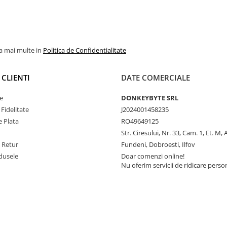
la mai multe in
Politica de Confidentialitate
 CLIENTI
DATE COMERCIALE
e
DONKEYBYTE SRL
Fidelitate
J2024001458235
 Plata
RO49649125
Str. Ciresului, Nr. 33, Cam. 1, Et. M,
e Retur
Fundeni, Dobroesti, Ilfov
dusele
Doar comenzi online!
Nu oferim servicii de ridicare perso