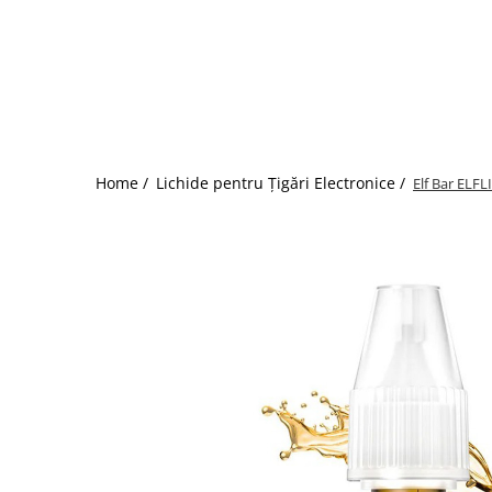
ICEWAVE E1
Cartuse Icewave E1
Kit-uri Icewave E1
VAAL Vapebar Pro
VAAL Vapebar Pro 800 Kit-uri
Home /
Lichide pentru Țigări Electronice /
Elf Bar ELF