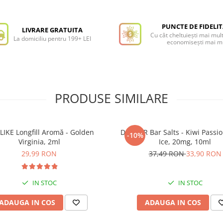
PUNCTE DE FIDELI
LIVRARE GRATUITA
Cu cât cheltuiești mai mult
La domiciliu pentru 199+ LEI
economisești mai m
PRODUSE SIMILARE
LIKE Longfill Aromă - Golden
DRIFTER Bar Salts - Kiwi Passi
-10%
Virginia, 2ml
Ice, 20mg, 10ml
29,99 RON
37,49 RON
33,90 RON
IN STOC
IN STOC
ADAUGA IN COS
ADAUGA IN COS