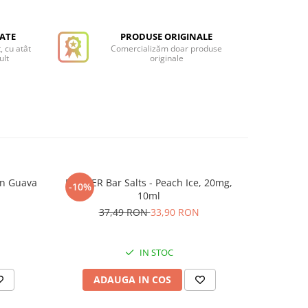
TATE
PRODUSE ORIGINALE
, cu atât
Comercializăm doar produse
ult
originale
on Guava
DRIFTER Bar Salts - Peach Ice, 20mg,
DRIFTER B
-10%
-10%
10ml
37,49 RON
33,90 RON
3
IN STOC
ADAUGA IN COS
AD