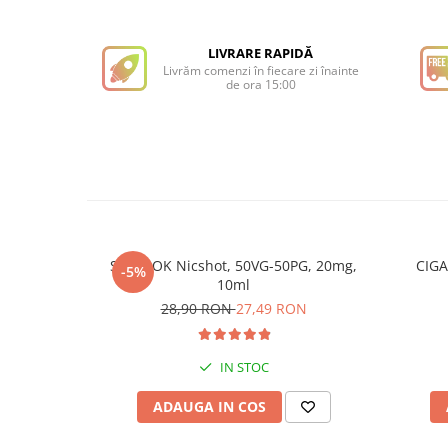
LIVRARE RAPIDĂ
Livrăm comenzi în fiecare zi înainte
de ora 15:00
SteamOK Nicshot, 50VG-50PG, 20mg,
CIGA
-5%
10ml
28,90 RON
27,49 RON
IN STOC
ADAUGA IN COS