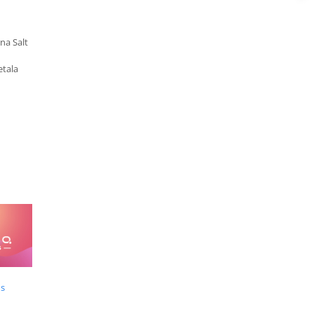
na Salt
etala
us