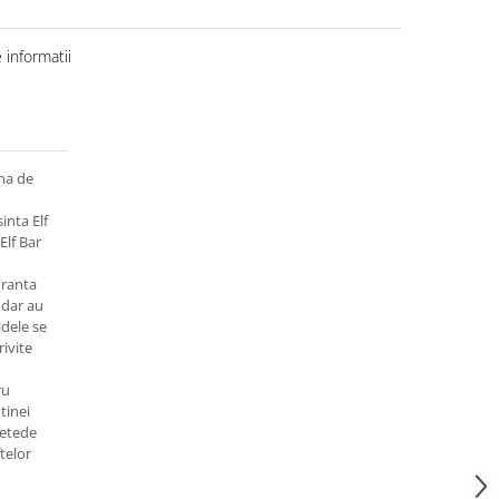
informatii
ama de
inta Elf
Elf Bar
uranta
 dar au
idele se
ivite
ru
tinei
netede
ftelor