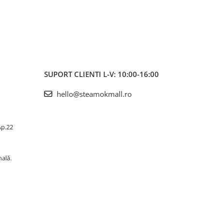
SUPORT CLIENTI
L-V: 10:00-16:00
hello@steamokmall.ro
 Ap.22
nală.