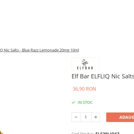
LIQ Nic Salts - Blue Razz Lemonade 20mg 10ml
Elf Bar ELFLIQ Nic Sa
36,90 RON
IN STOC
ADAUG
Cod Produs:
ELF20LIQ17