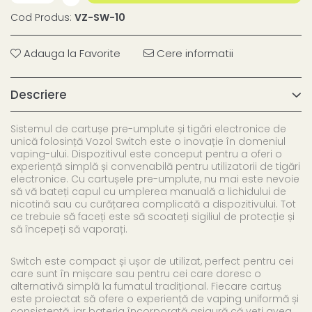
Cod Produs:
VZ-SW-10
Adauga la Favorite
Cere informatii
Descriere
Sistemul de cartușe pre-umplute și tigări electronice de
unică folosință Vozol Switch este o inovație în domeniul
vaping-ului. Dispozitivul este conceput pentru a oferi o
experiență simplă și convenabilă pentru utilizatorii de tigări
electronice. Cu cartușele pre-umplute, nu mai este nevoie
să vă bateți capul cu umplerea manuală a lichidului de
nicotină sau cu curățarea complicată a dispozitivului. Tot
ce trebuie să faceți este să scoateți sigiliul de protecție și
să începeți să vaporați.
Switch este compact și ușor de utilizat, perfect pentru cei
care sunt în mișcare sau pentru cei care doresc o
alternativă simplă la fumatul tradițional. Fiecare cartuș
este proiectat să ofere o experiență de vaping uniformă și
consistentă, iar bateria încorporată asigură că veți avea