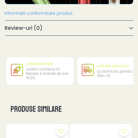
Informatii conformitate produs
Review-uri
(0)
LIVRARE RAPIDĂ
LIVRARE GRATUITA
Livrăm comenzi în
La domiciliu pentru
fiecare zi înainte de ora
199+ LEI
15:00
Produse similare