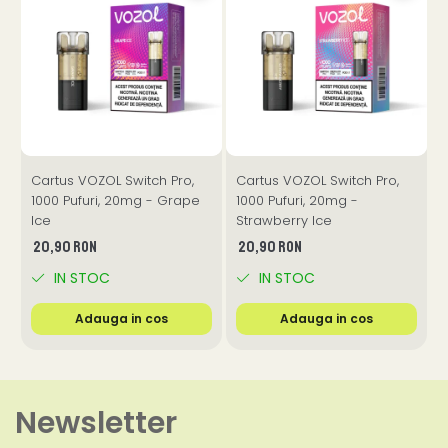
Cartus VOZOL Switch Pro,
Cartus VOZOL Switch Pro,
C
1000 Pufuri, 20mg - Grape
1000 Pufuri, 20mg -
1
Ice
Strawberry Ice
20,90 RON
20,90 RON
IN STOC
IN STOC
Adauga in cos
Adauga in cos
Newsletter