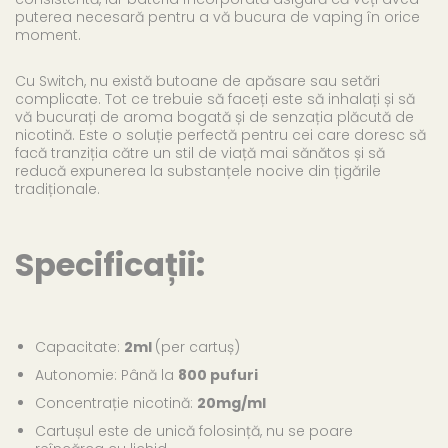
puterea necesară pentru a vă bucura de vaping în orice
moment.
Cu Switch, nu există butoane de apăsare sau setări
complicate. Tot ce trebuie să faceți este să inhalați și să
vă bucurați de aroma bogată și de senzația plăcută de
nicotină. Este o soluție perfectă pentru cei care doresc să
facă tranziția către un stil de viață mai sănătos și să
reducă expunerea la substanțele nocive din țigările
tradiționale.
Specificații:
Capacitate:
2ml
(per cartuș)
Autonomie: Până la
800 pufuri
Concentrație nicotină:
20mg/ml
Cartușul este de unică folosință, nu se poare