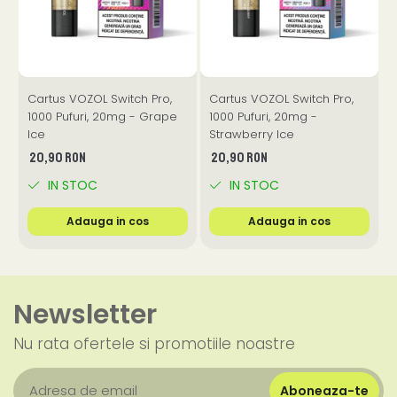
Cartus VOZOL Switch Pro,
Cartus VOZOL Switch Pro,
C
1000 Pufuri, 20mg - Grape
1000 Pufuri, 20mg -
1
Ice
Strawberry Ice
20,90 RON
20,90 RON
IN STOC
IN STOC
Adauga in cos
Adauga in cos
Newsletter
Nu rata ofertele si promotiile noastre