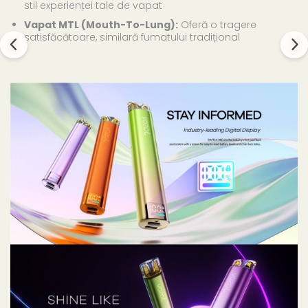
stil experienței tale de vapat
Vapat MTL (Mouth-To-Lung):
Oferă o tragere
satisfăcătoare, similară fumatului tradițional