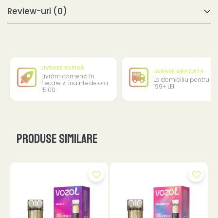
Review-uri
(0)
LIVRARE RAPIDĂ
LIVRARE GRATUITA
Livrăm comenzi în
La domiciliu pentru
fiecare zi înainte de ora
199+ LEI
15:00
Produse similare