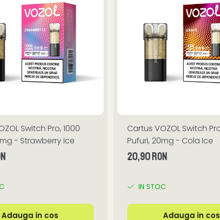
OZOL Switch Pro, 1000
Cartus VOZOL Switch Pro
0mg - Strawberry Ice
Pufuri, 20mg - Cola Ice
ON
20,90 RON
OC
IN STOC
Adauga in cos
Adauga in cos