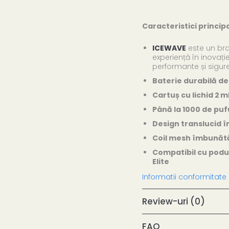
Caracteristici principa
ICEWAVE
este un br
experiență în inovați
performante și sigur
Baterie durabilă d
Cartuș cu lichid 2 m
Până la 1000 de puf
Design translucid 
Coil mesh îmbunătă
Compatibil cu podur
Elite
Informatii conformitate
Review-uri
(0)
FAQ