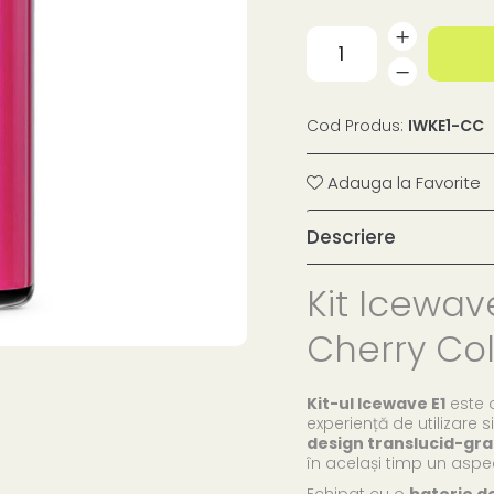
Cod Produs:
IWKE1-CC
Adauga la Favorite
Descriere
Kit Icewave
Cherry Co
Kit-ul Icewave E1
este 
experiență de utilizare s
design translucid-gr
în același timp un aspe
Echipat cu o
baterie d