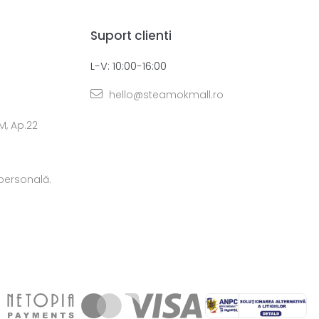
Suport clienti
L-V: 10:00-16:00
hello@steamokmall.ro
 M, Ap.22
 personală.