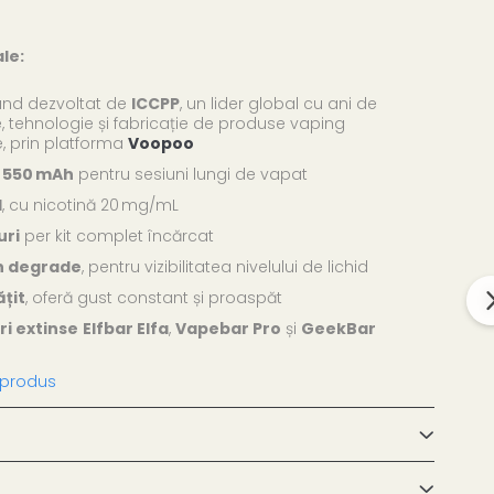
le:
and dezvoltat de
ICCPP
, un lider global cu ani de
e, tehnologie și fabricație de produse vaping
e, prin platforma
Voopoo
e 550 mAh
pentru sesiuni lungi de vapat
l
, cu nicotină 20 mg/mL
uri
per kit complet încărcat
în degrade
, pentru vizibilitatea nivelului de lichid
țit
, oferă gust constant și proaspăt
i extinse
Elfbar Elfa
,
Vapebar Pro
și
GeekBar
 produs