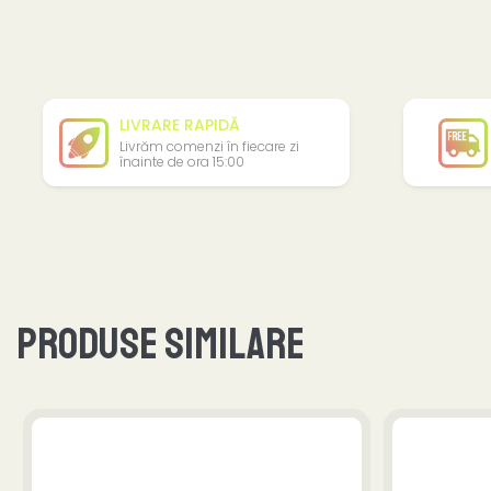
LIVRARE RAPIDĂ
Livrăm comenzi în fiecare zi
înainte de ora 15:00
Produse similare