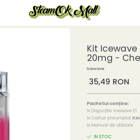
Kit Icewave 
20mg - Che
Icewave
35,49 RON
Pachetul conține:
1x Dispozitiv Icewave E1
1x Cartus preumplut
Ice
1x Manual de utilizare
IN STOC