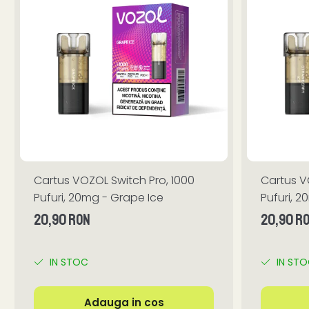
Cartus VOZOL Switch Pro, 1000
Cartus V
Pufuri, 20mg - Grape Ice
Pufuri, 2
20,90 RON
20,90 R
IN STOC
IN ST
Adauga in cos