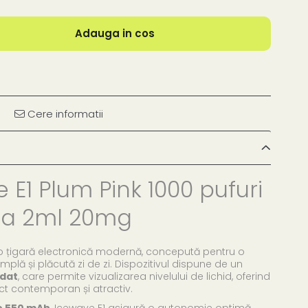
Adauga in cos
Cere informatii
 E1 Plum Pink 1000 pufuri
la 2ml 20mg
o țigară electronică modernă, concepută pentru o
implă și plăcută zi de zi. Dispozitivul dispune de un
adat
, care permite vizualizarea nivelului de lichid, oferind
ct contemporan și atractiv.
e 550 mAh
, Icewave E1 asigură o autonomie optimă