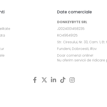
nti
Date comerciale
DONKEYBYTE SRL
elitate
J2024001458235
ata
RO49649125
Str. Ciresului, Nr. 33, Cam. 1, Et.
tur
Fundeni, Dobroesti, Ilfov
ele
Doar comenzi online!
Nu oferim servicii de ridicare