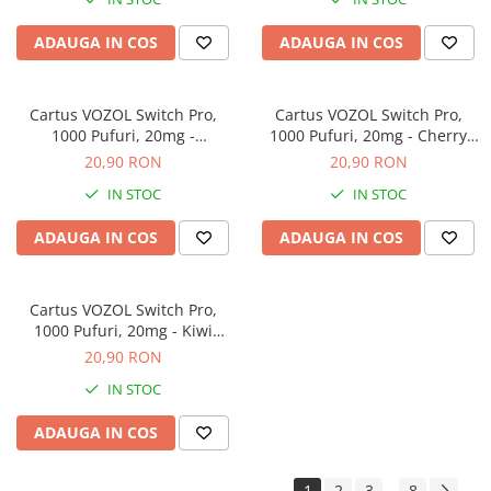
ADAUGA IN COS
ADAUGA IN COS
Cartus VOZOL Switch Pro,
Cartus VOZOL Switch Pro,
1000 Pufuri, 20mg -
1000 Pufuri, 20mg - Cherry
Watermelon Bubblegum
Peach Lemonade
20,90 RON
20,90 RON
IN STOC
IN STOC
ADAUGA IN COS
ADAUGA IN COS
Cartus VOZOL Switch Pro,
1000 Pufuri, 20mg - Kiwi
Passion Fruit Guava
20,90 RON
IN STOC
ADAUGA IN COS
1
2
3
8