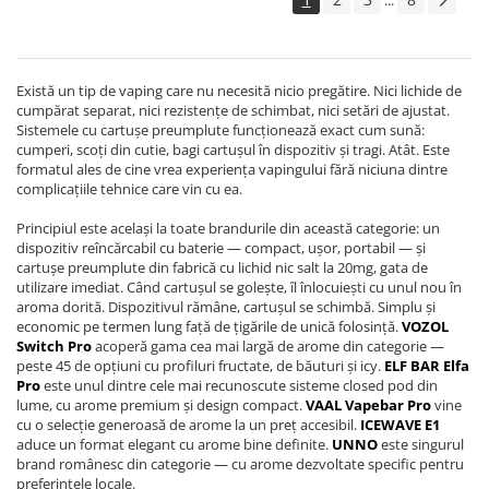
...
Există un tip de vaping care nu necesită nicio pregătire. Nici lichide de
cumpărat separat, nici rezistențe de schimbat, nici setări de ajustat.
Sistemele cu cartușe preumplute funcționează exact cum sună:
cumperi, scoți din cutie, bagi cartușul în dispozitiv și tragi. Atât. Este
formatul ales de cine vrea experiența vapingului fără niciuna dintre
complicațiile tehnice care vin cu ea.
Principiul este același la toate brandurile din această categorie: un
dispozitiv reîncărcabil cu baterie — compact, ușor, portabil — și
cartușe preumplute din fabrică cu lichid nic salt la 20mg, gata de
utilizare imediat. Când cartuşul se golește, îl înlocuiești cu unul nou în
aroma dorită. Dispozitivul rămâne, cartușul se schimbă. Simplu și
economic pe termen lung față de țigările de unică folosință.
VOZOL
Switch Pro
acoperă gama cea mai largă de arome din categorie —
peste 45 de opțiuni cu profiluri fructate, de băuturi și icy.
ELF BAR Elfa
Pro
este unul dintre cele mai recunoscute sisteme closed pod din
lume, cu arome premium și design compact.
VAAL Vapebar Pro
vine
cu o selecție generoasă de arome la un preț accesibil.
ICEWAVE E1
aduce un format elegant cu arome bine definite.
UNNO
este singurul
brand românesc din categorie — cu arome dezvoltate specific pentru
preferințele locale.