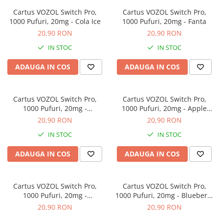
ICEWAVE E1
Cartus VOZOL Switch Pro,
Cartus VOZOL Switch Pro,
Cartuse Icewave E1
1000 Pufuri, 20mg - Cola Ice
1000 Pufuri, 20mg - Fanta
20,90 RON
20,90 RON
Kit-uri Icewave E1
VAAL Vapebar Pro
IN STOC
IN STOC
VAAL Vapebar Pro 800 Kit-uri
ADAUGA IN COS
ADAUGA IN COS
Cartus VOZOL Switch Pro,
Cartus VOZOL Switch Pro,
1000 Pufuri, 20mg -
1000 Pufuri, 20mg - Apple
Strawberry Raspberry Cherry
Peach
20,90 RON
20,90 RON
IN STOC
IN STOC
ADAUGA IN COS
ADAUGA IN COS
Cartus VOZOL Switch Pro,
Cartus VOZOL Switch Pro,
1000 Pufuri, 20mg -
1000 Pufuri, 20mg - Blueberry
Strawberry Watermelon
Sour Raspberry
20,90 RON
20,90 RON