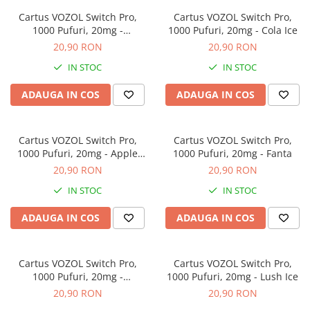
ICEWAVE E1
Cartus VOZOL Switch Pro,
Cartus VOZOL Switch Pro,
Cartuse Icewave E1
1000 Pufuri, 20mg -
1000 Pufuri, 20mg - Cola Ice
Strawberry Raspberry Cherry
20,90 RON
20,90 RON
Kit-uri Icewave E1
VAAL Vapebar Pro
IN STOC
IN STOC
VAAL Vapebar Pro 800 Kit-uri
ADAUGA IN COS
ADAUGA IN COS
Cartus VOZOL Switch Pro,
Cartus VOZOL Switch Pro,
1000 Pufuri, 20mg - Apple
1000 Pufuri, 20mg - Fanta
Peach
20,90 RON
20,90 RON
IN STOC
IN STOC
ADAUGA IN COS
ADAUGA IN COS
Cartus VOZOL Switch Pro,
Cartus VOZOL Switch Pro,
1000 Pufuri, 20mg -
1000 Pufuri, 20mg - Lush Ice
Strawberry Watermelon
20,90 RON
20,90 RON