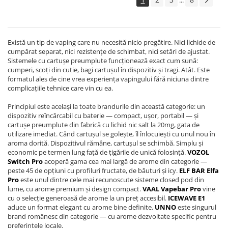
...
Există un tip de vaping care nu necesită nicio pregătire. Nici lichide de
cumpărat separat, nici rezistențe de schimbat, nici setări de ajustat.
Sistemele cu cartușe preumplute funcționează exact cum sună:
cumperi, scoți din cutie, bagi cartușul în dispozitiv și tragi. Atât. Este
formatul ales de cine vrea experiența vapingului fără niciuna dintre
complicațiile tehnice care vin cu ea.
Principiul este același la toate brandurile din această categorie: un
dispozitiv reîncărcabil cu baterie — compact, ușor, portabil — și
cartușe preumplute din fabrică cu lichid nic salt la 20mg, gata de
utilizare imediat. Când cartuşul se golește, îl înlocuiești cu unul nou în
aroma dorită. Dispozitivul rămâne, cartușul se schimbă. Simplu și
economic pe termen lung față de țigările de unică folosință.
VOZOL
Switch Pro
acoperă gama cea mai largă de arome din categorie —
peste 45 de opțiuni cu profiluri fructate, de băuturi și icy.
ELF BAR Elfa
Pro
este unul dintre cele mai recunoscute sisteme closed pod din
lume, cu arome premium și design compact.
VAAL Vapebar Pro
vine
cu o selecție generoasă de arome la un preț accesibil.
ICEWAVE E1
aduce un format elegant cu arome bine definite.
UNNO
este singurul
brand românesc din categorie — cu arome dezvoltate specific pentru
preferințele locale.