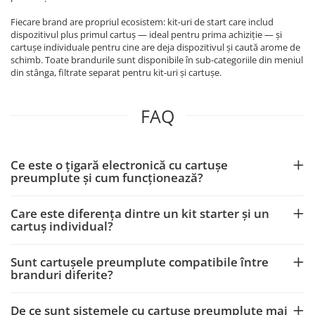
Fiecare brand are propriul ecosistem: kit-uri de start care includ
dispozitivul plus primul cartuș — ideal pentru prima achiziție — și
cartușe individuale pentru cine are deja dispozitivul și caută arome de
schimb. Toate brandurile sunt disponibile în sub-categoriile din meniul
din stânga, filtrate separat pentru kit-uri și cartușe.
FAQ
Ce este o țigară electronică cu cartușe
preumplute și cum funcționează?
Care este diferența dintre un kit starter și un
cartuș individual?
Sunt cartușele preumplute compatibile între
branduri diferite?
De ce sunt sistemele cu cartușe preumplute mai