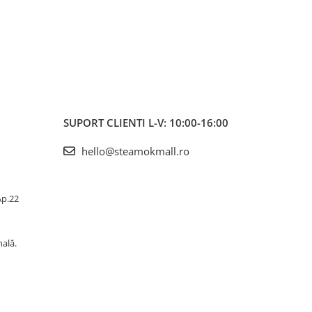
SUPORT CLIENTI
L-V: 10:00-16:00
hello@steamokmall.ro
 Ap.22
nală.