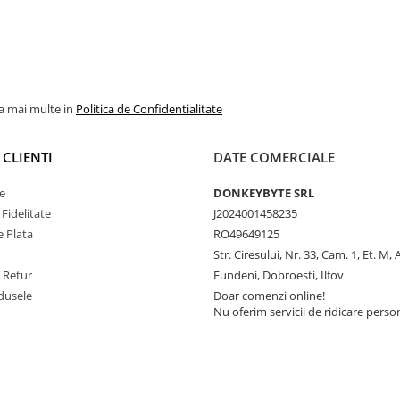
la mai multe in
Politica de Confidentialitate
 CLIENTI
DATE COMERCIALE
e
DONKEYBYTE SRL
Fidelitate
J2024001458235
 Plata
RO49649125
Str. Ciresului, Nr. 33, Cam. 1, Et. M,
e Retur
Fundeni, Dobroesti, Ilfov
dusele
Doar comenzi online!
Nu oferim servicii de ridicare perso