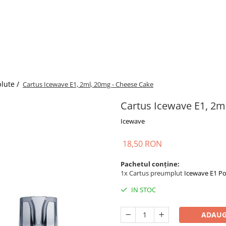
plute /
Cartus Icewave E1, 2ml, 20mg - Cheese Cake
Cartus Icewave E1, 2m
Icewave
18,50 RON
Pachetul conține:
1x Cartus preumplut
Icewave E1 P
IN STOC
ADAUG