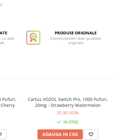
us
TATE
PRODUSE ORIGINALE
, cu atât
Comercializăm doar produse
ult
originale
 Pufuri,
Cartus VOZOL Switch Pro, 1000 Pufuri,
Cartus VO
 Cherry
20mg - Strawberry Watermelon
20,90 RON
IN STOC
ADAUGA IN COS
AD