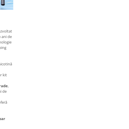
zvoltat
u ani de
nologie
ping
nicotină
r kit
grade
,
ui de
oferă
bar