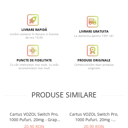
LIVRARE RAPIDĂ
LIVRARE GRATUITA
Livrăm comenzi în fiecare zi înainte
La domiciliu pentru 199+ LEI
de ora 15:00
PUNCTE DE FIDELITATE
PRODUSE ORIGINALE
Cu cât cheltuiești mai mult, cu atât
Comercializăm doar produse
economisești mai mult
originale
PRODUSE SIMILARE
Cartus VOZOL Switch Pro,
Cartus VOZOL Switch Pro,
1000 Pufuri, 20mg - Grape
1000 Pufuri, 20mg -
Ice
Strawberry Ice
20,90 RON
20,90 RON