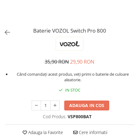
ICEWAVE E1
Cartuse Icewave E1
Kit-uri Icewave E1
VAAL Vapebar Pro
Baterie VOZOL Switch Pro 800
VAAL Vapebar Pro 800 Kit-uri
35,90 RON
29,90 RON
Când comandați acest produs, veți primi o baterie de culoare
aleatorie.
IN STOC
ADAUGA IN COS
Cod Produs:
VSP800BAT
Adauga la Favorite
Cere informatii