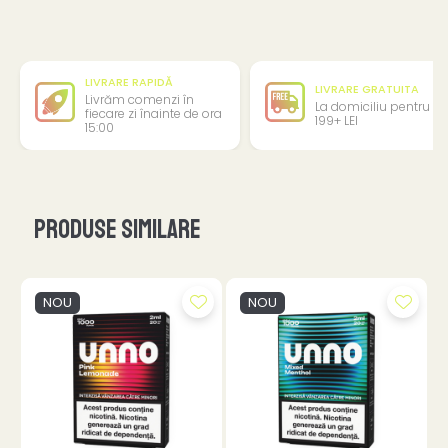
LIVRARE RAPIDĂ
LIVRARE GRATUITA
Livrăm comenzi în
La domiciliu pentru
fiecare zi înainte de ora
199+ LEI
15:00
Produse similare
NOU
NOU