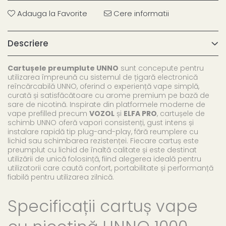
Adauga la Favorite
Cere informatii
Descriere
Cartușele preumplute UNNO
sunt concepute pentru
utilizarea împreună cu sistemul de țigară electronică
reîncărcabilă UNNO, oferind o experiență vape simplă,
curată și satisfăcătoare cu arome premium pe bază de
sare de nicotină. Inspirate din platformele moderne de
vape prefilled precum
VOZOL
și
ELFA PRO
, cartușele de
schimb UNNO oferă vapori consistenți, gust intens și
instalare rapidă tip plug-and-play, fără reumplere cu
lichid sau schimbarea rezistenței. Fiecare cartuș este
preumplut cu lichid de înaltă calitate și este destinat
utilizării de unică folosință, fiind alegerea ideală pentru
utilizatorii care caută confort, portabilitate și performanță
fiabilă pentru utilizarea zilnică.
Specificații cartuș vape