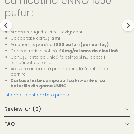
cu nicotină UNNO 1000
pufuri:
Aromă:
struguri și efect revigorant
Capacitate cartuș:
2ml
Autonomie: până la
1000 pufuri (per cartuș)
Concentrație nicotină:
20mg/ml sare de nicotină
Cartușul este de unică folosință și nu poate fi
reîncărcat cu lichid.
Activare automată prin tragere, fără buton de
pornire.
Cartușul este compatibil cu kit-urile și cu
bateriile din gama UNNO.
Informatii conformitate produs
Review-uri
(0)
FAQ