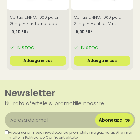
Cartus UNNO, 1000 pufuri,
Cartus UNNO, 1000 pufuri,
C
20mg - Pink Lemonade
20mg - Menthol Mint
19,90 RON
19,90 RON
IN STOC
IN STOC
Adauga in cos
Adauga in cos
Newsletter
Nu rata ofertele si promotiile noastre
Vreau sa primesc newsletter cu promotiile magazinului. Afla mai
multe in
Politica de Confidentialitate