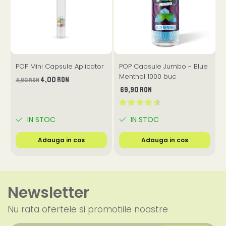
POP Mini Capsule Aplicator
POP Capsule Jumbo - Blue
Menthol 1000 buc
F
4,00 RON
4,90 RON
69,90 RON
IN STOC
IN STOC
Adauga in cos
Adauga in cos
Newsletter
Nu rata ofertele si promotiile noastre