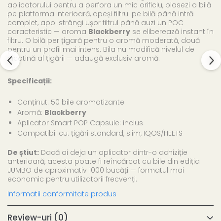
aplicatorului pentru a perfora un mic orificiu, plasezi o bilă
pe platforma interioară, apeși filtrul pe bilă până intră
complet, apoi strângi ușor filtrul până auzi un POC
caracteristic — aroma
Blackberry
se eliberează instant în
filtru. O bilă per țigară pentru o aromă moderată, două
pentru un profil mai intens. Bila nu modifică nivelul de
nicotină al țigării — adaugă exclusiv aromă.
Specificații:
Conținut: 50 bile aromatizante
Aromă:
Blackberry
Aplicator Smart POP Capsule: inclus
Compatibil cu: țigări standard, slim, IQOS/HEETS
De știut:
Dacă ai deja un aplicator dintr-o achiziție
anterioară, acesta poate fi reîncărcat cu bile din ediția
JUMBO de aproximativ 1000 bucăți — formatul mai
economic pentru utilizatorii frecvenți.
Informatii conformitate produs
Review-uri
(0)