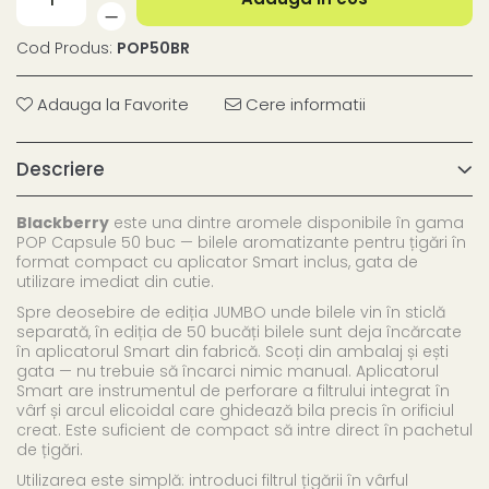
Cod Produs:
POP50BR
Adauga la Favorite
Cere informatii
Descriere
Blackberry
este una dintre aromele disponibile în gama
POP Capsule 50 buc — bilele aromatizante pentru țigări în
format compact cu aplicator Smart inclus, gata de
utilizare imediat din cutie.
Spre deosebire de ediția JUMBO unde bilele vin în sticlă
separată, în ediția de 50 bucăți bilele sunt deja încărcate
în aplicatorul Smart din fabrică. Scoți din ambalaj și ești
gata — nu trebuie să încarci nimic manual. Aplicatorul
Smart are instrumentul de perforare a filtrului integrat în
vârf și arcul elicoidal care ghidează bila precis în orificiul
creat. Este suficient de compact să intre direct în pachetul
de țigări.
Utilizarea este simplă: introduci filtrul țigării în vârful